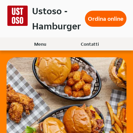
Passa
Ustoso -
al
Ordina online
contenuto
Hamburger
principale
Menu
Contatti